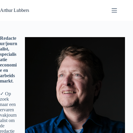
Ga
naar
Arthur Lubbers
de
inhoud
Redacte
ur/journ
alist,
specialis
atie
economi
e en
arbeids
markt
.
✓ Op
zoek
naar een
ervaren
vakjourn
alist om
de
redactie