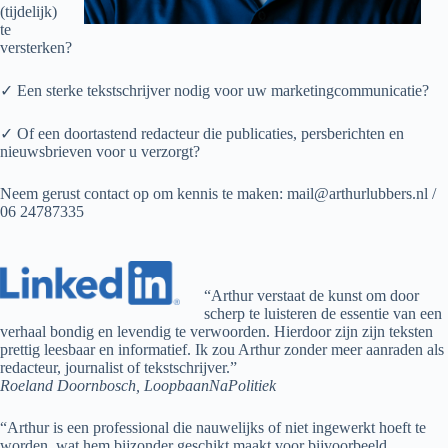
(tijdelijk)
te
versterken?
✓ Een sterke tekstschrijver nodig voor uw marketingcommunicatie?
✓ Of een doortastend redacteur die publicaties, persberichten en
nieuwsbrieven voor u verzorgt?
Neem gerust contact op om kennis te maken: mail@arthurlubbers.nl /
06 24787335
“Arthur verstaat de kunst om door
scherp te luisteren de essentie van een
verhaal bondig en levendig te verwoorden. Hierdoor zijn zijn teksten
prettig leesbaar en informatief. Ik zou Arthur zonder meer aanraden als
redacteur, journalist of tekstschrijver.”
Roeland Doornbosch, LoopbaanNaPolitiek
“Arthur is een professional die nauwelijks of niet ingewerkt hoeft te
worden, wat hem bijzonder geschikt maakt voor bijvoorbeeld