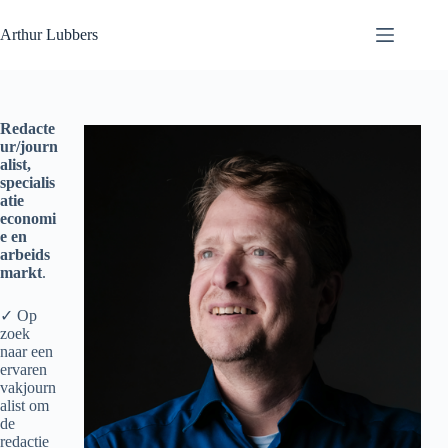
Ga
naar
Arthur Lubbers
de
inhoud
Redacte
ur/journ
alist,
specialis
atie
economi
e en
arbeids
markt
.
✓ Op
zoek
naar een
ervaren
vakjourn
alist om
de
redactie