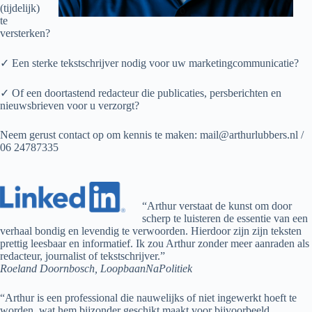
(tijdelijk)
te
versterken?
✓ Een sterke tekstschrijver nodig voor uw marketingcommunicatie?
✓ Of een doortastend redacteur die publicaties, persberichten en
nieuwsbrieven voor u verzorgt?
Neem gerust contact op om kennis te maken: mail@arthurlubbers.nl /
06 24787335
“Arthur verstaat de kunst om door
scherp te luisteren de essentie van een
verhaal bondig en levendig te verwoorden. Hierdoor zijn zijn teksten
prettig leesbaar en informatief. Ik zou Arthur zonder meer aanraden als
redacteur, journalist of tekstschrijver.”
Roeland Doornbosch, LoopbaanNaPolitiek
“Arthur is een professional die nauwelijks of niet ingewerkt hoeft te
worden, wat hem bijzonder geschikt maakt voor bijvoorbeeld