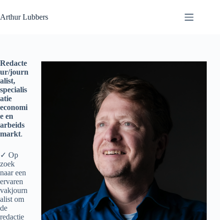
Ga
naar
Arthur Lubbers
de
inhoud
Redacte
ur/journ
alist,
specialis
atie
economi
e en
arbeids
markt
.
✓ Op
zoek
naar een
ervaren
vakjourn
alist om
de
redactie