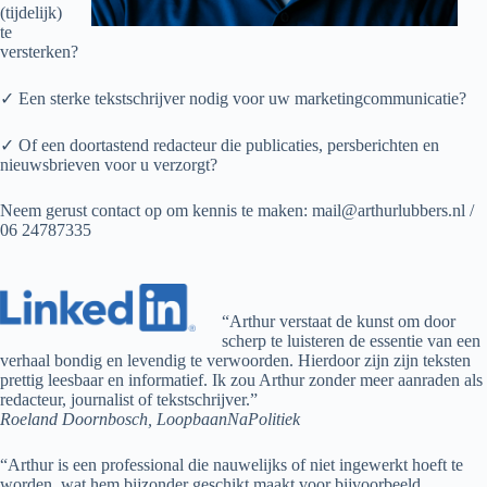
(tijdelijk)
te
versterken?
✓ Een sterke tekstschrijver nodig voor uw marketingcommunicatie?
✓ Of een doortastend redacteur die publicaties, persberichten en
nieuwsbrieven voor u verzorgt?
Neem gerust contact op om kennis te maken: mail@arthurlubbers.nl /
06 24787335
“Arthur verstaat de kunst om door
scherp te luisteren de essentie van een
verhaal bondig en levendig te verwoorden. Hierdoor zijn zijn teksten
prettig leesbaar en informatief. Ik zou Arthur zonder meer aanraden als
redacteur, journalist of tekstschrijver.”
Roeland Doornbosch, LoopbaanNaPolitiek
“Arthur is een professional die nauwelijks of niet ingewerkt hoeft te
worden, wat hem bijzonder geschikt maakt voor bijvoorbeeld