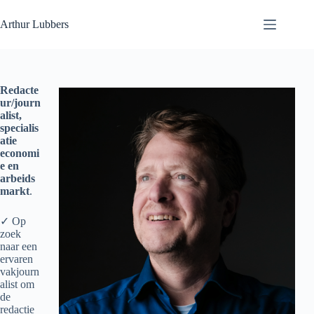
Ga
naar
Arthur Lubbers
de
inhoud
Redacte
ur/journ
alist,
specialis
atie
economi
e en
arbeids
markt
.
✓ Op
zoek
naar een
ervaren
vakjourn
alist om
de
redactie