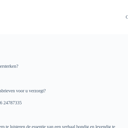
O
versterken?
sbrieven voor u verzorgt?
 06 24787335
rp te luisteren de essentie van een verhaal bondig en levendig te