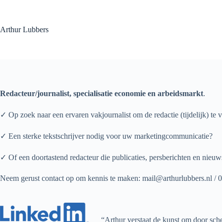
Ga
naar
de
Arthur Lubbers
inhoud
Redacteur/journalist, specialisatie economie en arbeidsmarkt
.
✓ Op zoek naar een ervaren vakjournalist om de redactie (tijdelijk) te 
✓ Een sterke tekstschrijver nodig voor uw marketingcommunicatie?
✓ Of een doortastend redacteur die publicaties, persberichten en nieuw
Neem gerust contact op om kennis te maken: mail@arthurlubbers.nl /
“Arthur verstaat de kunst om door sche